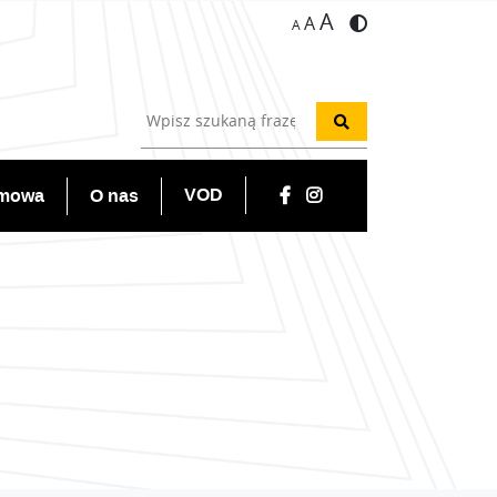
A
A
A
VOD
lmowa
O nas