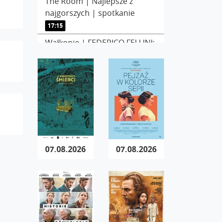
The Room | Najlepsze z
najgorszych | spotkanie
17:15
Wałkonie | FEDERICO FELLINI:
ciao a tutti!
18:30
07.08.2026
07.08.2026