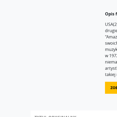
Opis 
USA(2
drugi
"Amazi
swoich
muzyk
w 197
niemal
artyst
takiej
ZO