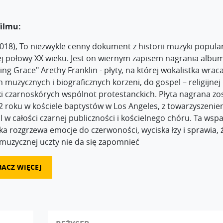
filmu:
018), To niezwykle cenny dokument z historii muzyki popula
ej połowy XX wieku. Jest on wiernym zapisem nagrania albu
ng Grace" Arethy Franklin - płyty, na której wokalistka wrac
 muzycznych i biograficznych korzeni, do gospel – religijnej
i czarnoskórych wspólnot protestanckich. Płyta nagrana zo
2 roku w kościele baptystów w Los Angeles, z towarzyszeni
 w całości czarnej publiczności i kościelnego chóru. Ta wspa
ka rozgrzewa emocje do czerwoności, wyciska łzy i sprawia, 
 muzycznej uczty nie da się zapomnieć
BACZ WIĘCEJ