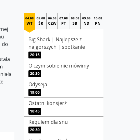
04.08
05.08
06.08
07.08
08.08
09.08
10.08
WT
ŚR
CZW
PT
SB
ND
PN
rnej
mu
Big Shark | Najlepsze z
a do
najgorszych | spotkanie
20:15
stała
O czym sobie nie mówimy
em
niała
20:30
że
Odyseja
19:00
Ostatni konsjerż
18:45
Requiem dla snu
20:30