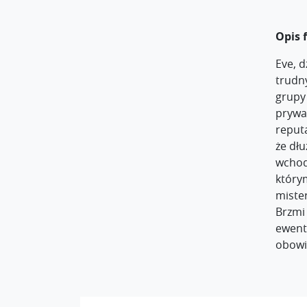
Opis 
Eve, d
trudn
grupy
prywa
reputa
że dł
wchodz
którym
mister
Brzmi 
ewentu
obowi