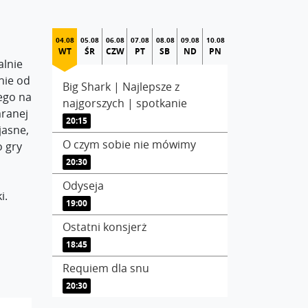
04.08
05.08
06.08
07.08
08.08
09.08
10.08
WT
ŚR
CZW
PT
SB
ND
PN
alnie
nie od
Big Shark | Najlepsze z
ego na
najgorszych | spotkanie
mranej
20:15
jasne,
O czym sobie nie mówimy
o gry
20:30
Odyseja
i.
19:00
Ostatni konsjerż
18:45
Requiem dla snu
20:30