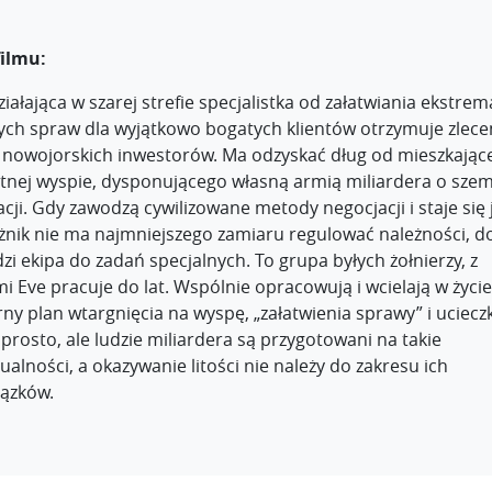
filmu:
ziałająca w szarej strefie specjalistka od załatwiania ekstrem
ych spraw dla wyjątkowo bogatych klientów otrzymuje zlece
 nowojorskich inwestorów. Ma odzyskać dług od mieszkając
tnej wyspie, dysponującego własną armią miliardera o sze
cji. Gdy zawodzą cywilizowane metody negocjacji i staje się 
użnik nie ma najmniejszego zamiaru regulować należności, d
i ekipa do zadań specjalnych. To grupa byłych żołnierzy, z
i Eve pracuje do lat. Wspólnie opracowują i wcielają w życie
ny plan wtargnięcia na wyspę, „załatwienia sprawy” i ucieczk
prosto, ale ludzie miliardera są przygotowani na takie
alności, a okazywanie litości nie należy do zakresu ich
ązków.