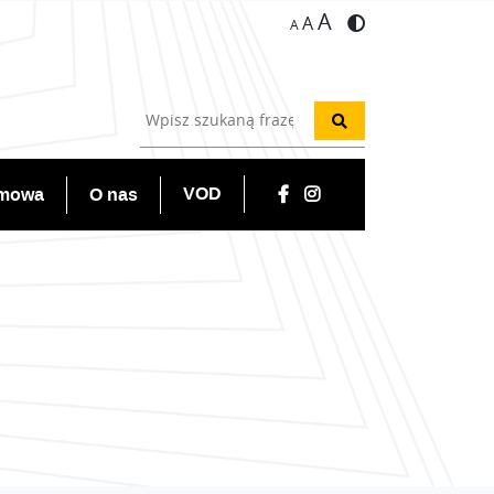
A
A
A
VOD
lmowa
O nas