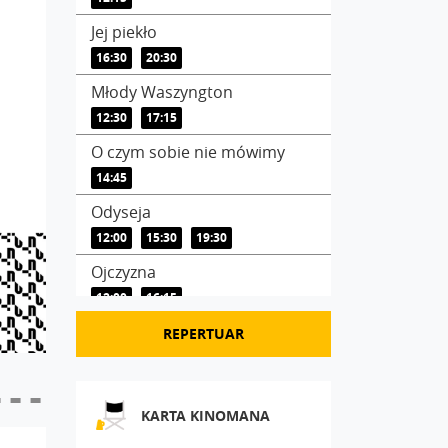
Jej piekło
16:30
20:30
Młody Waszyngton
12:30
17:15
O czym sobie nie mówimy
14:45
Odyseja
12:00
15:30
19:30
Ojczyzna
12:00
16:15
Ostatni konsjerż
REPERTUAR
14:45
18:45
Requiem dla snu
KARTA KINOMANA
20:30