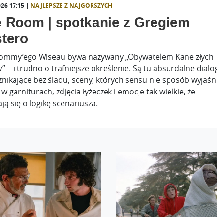
026 17:15 |
NAJLEPSZE Z NAJGORSZYCH
 Room | spotkanie z Gregiem
tero
Tommy’ego Wiseau bywa nazywany „Obywatelem Kane złych
” – i trudno o trafniejsze określenie. Są tu absurdalne dialog
znikające bez śladu, sceny, których sensu nie sposób wyjaśni
 w garniturach, zdjęcia łyżeczek i emocje tak wielkie, że
ają się o logikę scenariusza.