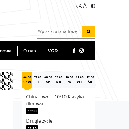
A
A
A
VOD
lmowa
O nas
06.08
07.08
08.08
09.08
10.08
11.08
12.08
CZW
PT
SB
ND
PN
WT
ŚR
Chinatown | 10/10 Klasyka
filmowa
19:00
Drugie życie
12:15