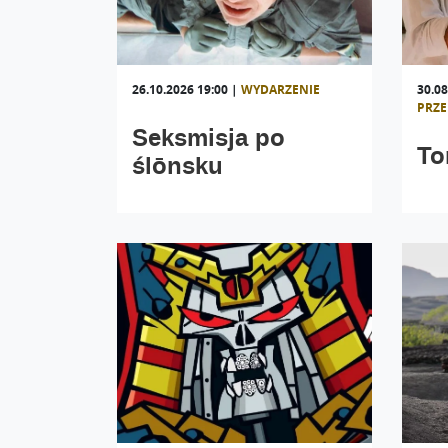
26.10.2026 19:00
|
WYDARZENIE
30.08
PRZ
Seksmisja po
To
ślōnsku